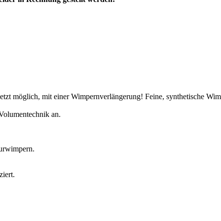
zt möglich, mit einer Wimpernverlängerung! Feine, synthetische Wimp
e Volumentechnik an.
turwimpern.
iert.